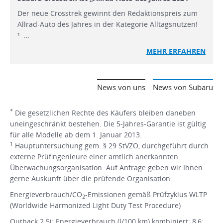
Der neue Crosstrek gewinnt den Redaktionspreis zum
Allrad-Auto des Jahres in der Kategorie Alltagsnutzen!
¹ …
MEHR
ERFAHREN
News von uns
News von Subaru
*
Die gesetzlichen Rechte des Käufers bleiben daneben
uneingeschränkt bestehen. Die 5-Jahres-Garantie ist gültig
für alle Modelle ab dem 1. Januar 2013.
1
Hauptuntersuchung gem. § 29 StVZO, durchgeführt durch
externe Prüfingenieure einer amtlich anerkannten
Überwachungsorganisation. Auf Anfrage geben wir Ihnen
gerne Auskunft über die prüfende Organisation.
Energieverbrauch/CO
-Emissionen gemäß Prüfzyklus WLTP
2
(Worldwide Harmonized Light Duty Test Procedure)
Outback 2.5i: Energieverbrauch (l/100 km) kombiniert: 8,6;