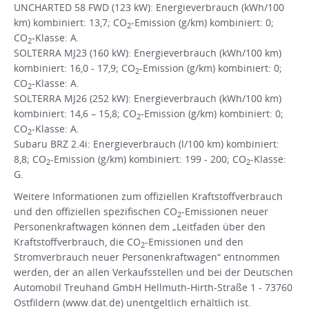
UNCHARTED 58 FWD (123 kW): Energieverbrauch (kWh/100
km) kombiniert: 13,7; CO
-Emission (g/km) kombiniert: 0;
2
CO
-Klasse: A.
2
SOLTERRA MJ23 (160 kW): Energieverbrauch (kWh/100 km)
kombiniert: 16,0 - 17,9; CO
-Emission (g/km) kombiniert: 0;
2
CO
-Klasse: A.
2
SOLTERRA MJ26 (252 kW): Energieverbrauch (kWh/100 km)
kombiniert: 14,6 – 15,8; CO
-Emission (g/km) kombiniert: 0;
2
CO
-Klasse: A.
2
Subaru BRZ 2.4i: Energieverbrauch (l/100 km) kombiniert:
8,8; CO
-Emission (g/km) kombiniert: 199 - 200; CO
-Klasse:
2
2
G.
Weitere Informationen zum offiziellen Kraftstoffverbrauch
und den offiziellen spezifischen CO
-Emissionen neuer
2
Personenkraftwagen können dem „Leitfaden über den
Kraftstoffverbrauch, die CO
-Emissionen und den
2
Stromverbrauch neuer Personenkraftwagen“ entnommen
werden, der an allen Verkaufsstellen und bei der Deutschen
Automobil Treuhand GmbH Hellmuth-Hirth-Straße 1 - 73760
Ostfildern (www.dat.de) unentgeltlich erhältlich ist.